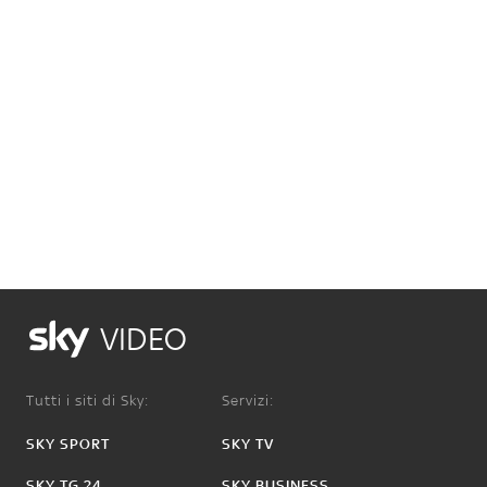
VIDEO
Tutti i siti di Sky:
Servizi:
SKY SPORT
SKY TV
SKY TG 24
SKY BUSINESS