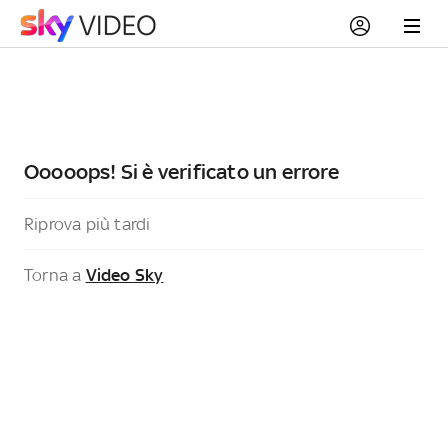
Ooooops! Si è verificato un errore
Riprova più tardi
Torna a
Video Sky