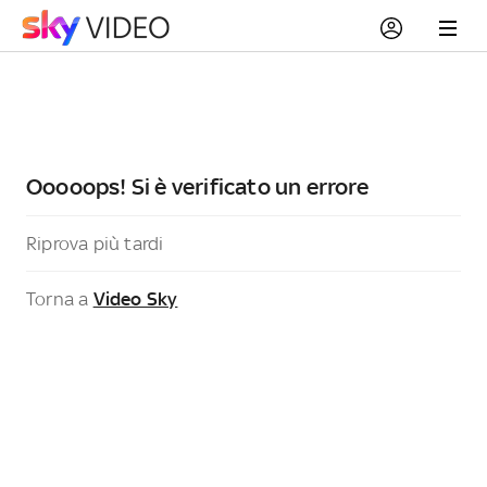
Ooooops! Si è verificato un errore
Riprova più tardi
Torna a
Video Sky