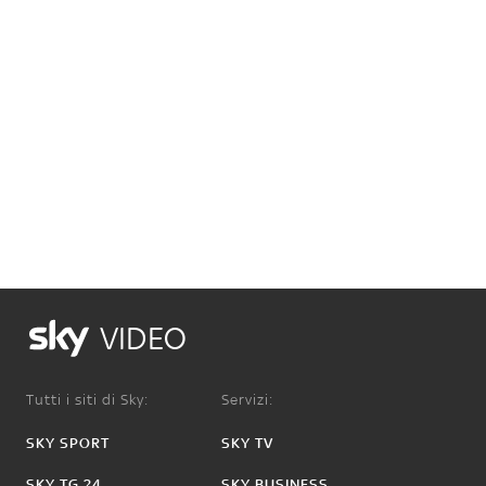
VIDEO
Tutti i siti di Sky:
Servizi:
SKY SPORT
SKY TV
SKY TG 24
SKY BUSINESS