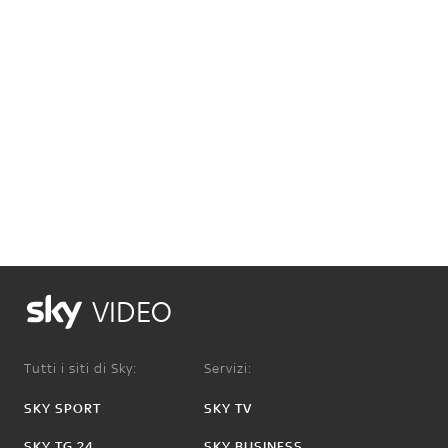
VIDEO
Tutti i siti di Sky:
Servizi:
SKY SPORT
SKY TV
SKY TG 24
SKY BUSINESS