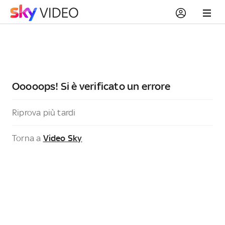
Ooooops! Si è verificato un errore
Riprova più tardi
Torna a
Video Sky