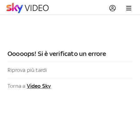
Ooooops! Si è verificato un errore
Riprova più tardi
Torna a
Video Sky