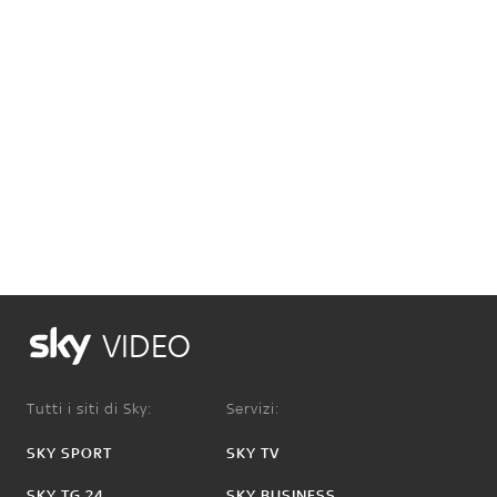
VIDEO
Tutti i siti di Sky:
Servizi:
SKY SPORT
SKY TV
SKY TG 24
SKY BUSINESS