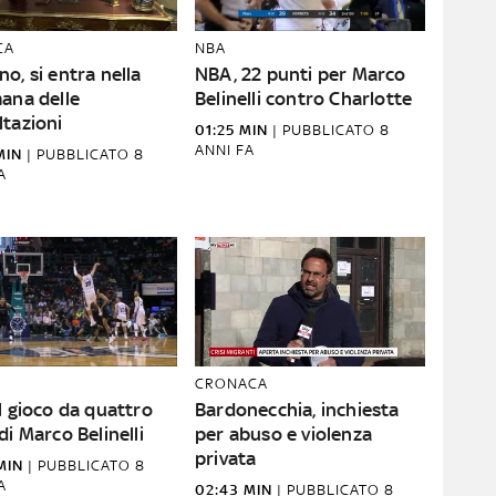
CA
NBA
o, si entra nella
NBA, 22 punti per Marco
ana delle
Belinelli contro Charlotte
ltazioni
01:25 MIN
|
PUBBLICATO
8
ANNI FA
MIN
|
PUBBLICATO
8
A
CRONACA
l gioco da quattro
Bardonecchia, inchiesta
di Marco Belinelli
per abuso e violenza
privata
MIN
|
PUBBLICATO
8
A
02:43 MIN
|
PUBBLICATO
8