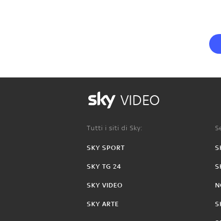
VIDEO
Tutti i siti di Sky:
Se
SKY SPORT
S
SKY TG 24
S
SKY VIDEO
N
SKY ARTE
S