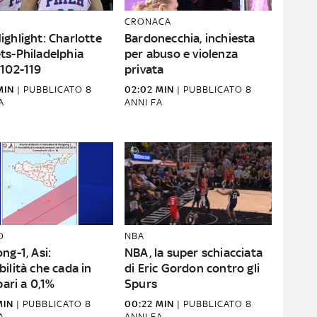
CRONACA
ghlight: Charlotte
Bardonecchia, inchiesta
ts-Philadelphia
per abuso e violenza
 102-119
privata
MIN
|
PUBBLICATO
8
02:02 MIN
|
PUBBLICATO
8
A
ANNI FA
O
NBA
ng-1, Asi:
NBA, la super schiacciata
ilità che cada in
di Eric Gordon contro gli
 pari a 0,1%
Spurs
MIN
|
PUBBLICATO
8
00:22 MIN
|
PUBBLICATO
8
A
ANNI FA