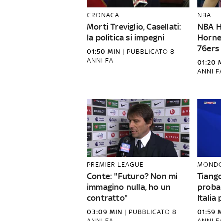
CRONACA
NBA
Morti Treviglio, Casellati:
NBA Hi
la politica si impegni
Horne
76ers
01:50 MIN
|
PUBBLICATO
8
ANNI FA
01:20 
ANNI F
PREMIER LEAGUE
MOND
Conte: "Futuro? Non mi
Tiango
immagino nulla, ho un
probab
contratto"
Italia
03:09 MIN
|
PUBBLICATO
8
01:59 
ANNI FA
ANNI F