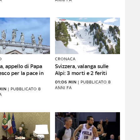
O
CRONACA
, appello di Papa
Svizzera, valanga sulle
sco per la pace in
Alpi: 3 morti e 2 feriti
01:06 MIN
|
PUBBLICATO
8
ANNI FA
MIN
|
PUBBLICATO
8
A