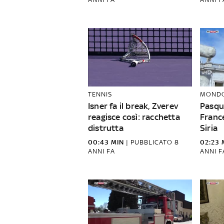
TENNIS
MOND
Isner fa il break, Zverev
Pasqua
reagisce così: racchetta
France
distrutta
Siria
00:43 MIN
|
PUBBLICATO
8
02:23 
ANNI FA
ANNI F