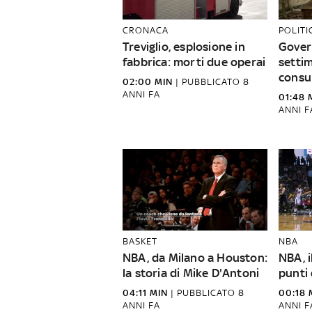
CRONACA
POLITI
Treviglio, esplosione in
Govern
fabbrica: morti due operai
settim
consu
02:00 MIN
|
PUBBLICATO
8
ANNI FA
01:48 
ANNI F
BASKET
NBA
NBA, da Milano a Houston:
NBA, i
la storia di Mike D'Antoni
punti 
04:11 MIN
|
PUBBLICATO
8
00:18 
ANNI FA
ANNI F