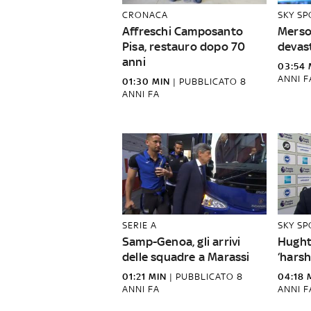
CRONACA
SKY S
Affreschi Camposanto
Merson
Pisa, restauro dopo 70
devas
anni
03:54 
ANNI F
01:30 MIN
|
PUBBLICATO
8
ANNI FA
SERIE A
SKY S
Samp-Genoa, gli arrivi
Hught
delle squadre a Marassi
‘harsh
01:21 MIN
|
PUBBLICATO
8
04:18 
ANNI FA
ANNI F