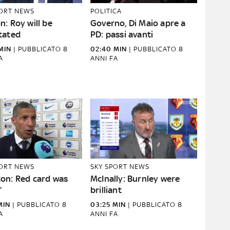
PORT NEWS
POLITICA
: Roy will be
Governo, Di Maio apre a
tated
PD: passi avanti
MIN
|
PUBBLICATO
8
02:40 MIN
|
PUBBLICATO
8
A
ANNI FA
PORT NEWS
SKY SPORT NEWS
on: Red card was
McInally: Burnley were
’
brilliant
MIN
|
PUBBLICATO
8
03:25 MIN
|
PUBBLICATO
8
A
ANNI FA