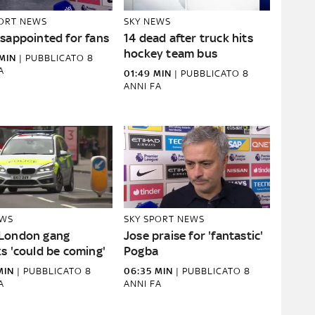
PORT NEWS
SKY NEWS
isappointed for fans
14 dead after truck hits
hockey team bus
MIN
|
PUBBLICATO
8
A
01:49 MIN
|
PUBBLICATO
8
ANNI FA
EWS
SKY SPORT NEWS
London gang
Jose praise for 'fantastic'
s 'could be coming'
Pogba
MIN
|
PUBBLICATO
8
06:35 MIN
|
PUBBLICATO
8
A
ANNI FA