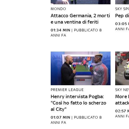
MONDO
SKY S
Attacco Germania, 2 morti
Pep d
e una ventina di feriti
03:05 
ANNI F
01:34 MIN
|
PUBBLICATO
8
ANNI FA
PREMIER LEAGUE
SKY N
Henry intervista Pogba:
More 
"Così ho fatto lo scherzo
attack
al City"
02:57 
ANNI F
01:07 MIN
|
PUBBLICATO
8
ANNI FA