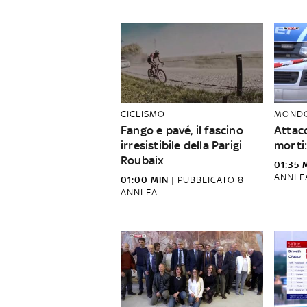
CICLISMO
MOND
Fango e pavé, il fascino
Attac
irresistibile della Parigi
morti:
Roubaix
01:35 
ANNI F
01:00 MIN
|
PUBBLICATO
8
ANNI FA