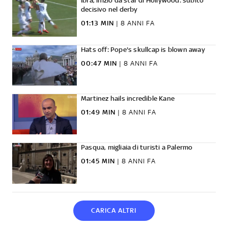
Ibra, inizio da star di Hollywood: subito
decisivo nel derby
01:13 MIN
|
8 ANNI FA
Hats off: Pope's skullcap is blown away
00:47 MIN
|
8 ANNI FA
Martinez hails incredible Kane
01:49 MIN
|
8 ANNI FA
Pasqua, migliaia di turisti a Palermo
01:45 MIN
|
8 ANNI FA
CARICA ALTRI