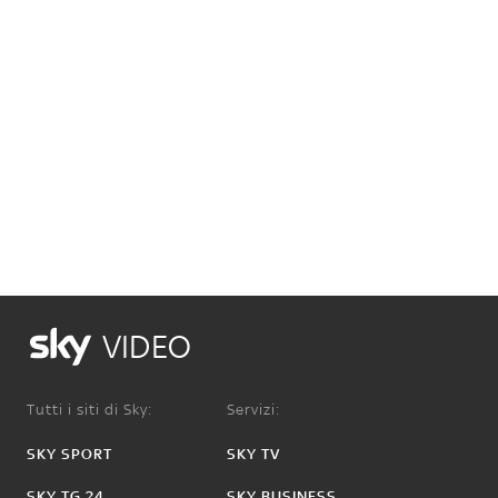
VIDEO
Tutti i siti di Sky:
Servizi:
SKY SPORT
SKY TV
SKY TG 24
SKY BUSINESS