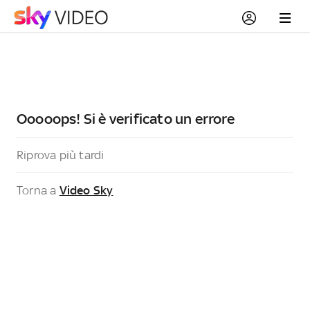
Ooooops! Si è verificato un errore
Riprova più tardi
Torna a
Video Sky