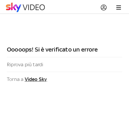
Ooooops! Si è verificato un errore
Riprova più tardi
Torna a
Video Sky