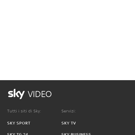
VIDEO
Tutti i siti di Sky:
Servizi:
SKY SPORT
SKY TV
SKY TG 24
SKY BUSINESS