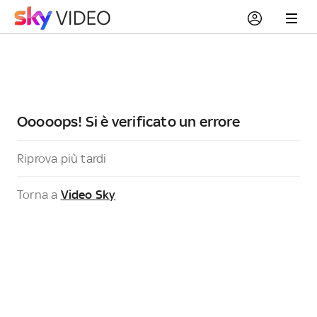
Ooooops! Si è verificato un errore
Riprova più tardi
Torna a
Video Sky