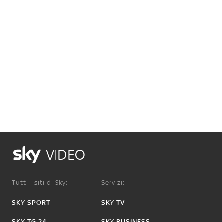
VIDEO
Tutti i siti di Sky:
Servizi:
SKY SPORT
SKY TV
SKY TG 24
SKY BUSINESS