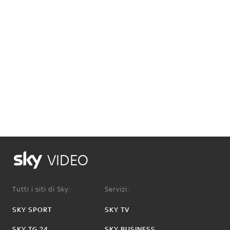
VIDEO
Tutti i siti di Sky:
Servizi:
SKY SPORT
SKY TV
SKY TG 24
SKY BUSINESS