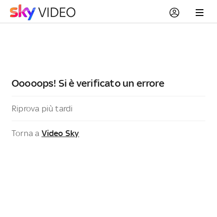
Ooooops! Si è verificato un errore
Riprova più tardi
Torna a
Video Sky