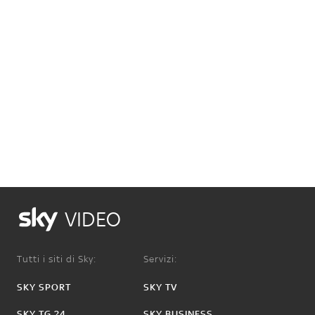
VIDEO
Tutti i siti di Sky:
Servizi:
SKY SPORT
SKY TV
SKY TG 24
SKY BUSINESS