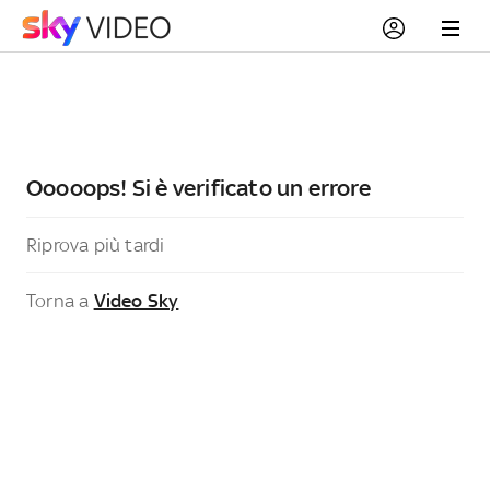
Ooooops! Si è verificato un errore
Riprova più tardi
Torna a
Video Sky