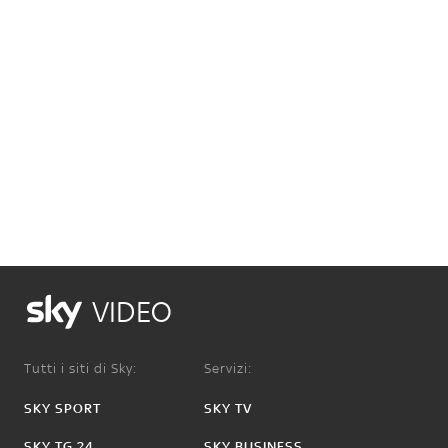
VIDEO
Tutti i siti di Sky:
Servizi:
SKY SPORT
SKY TV
SKY TG 24
SKY BUSINESS