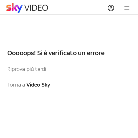
Ooooops! Si è verificato un errore
Riprova più tardi
Torna a
Video Sky