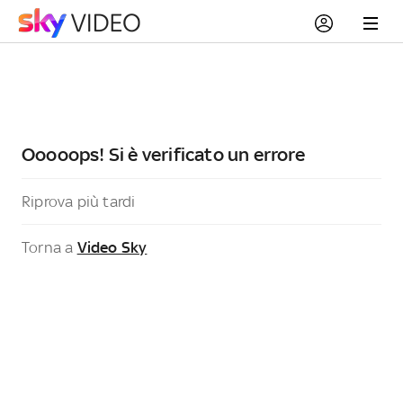
Ooooops! Si è verificato un errore
Riprova più tardi
Torna a
Video Sky