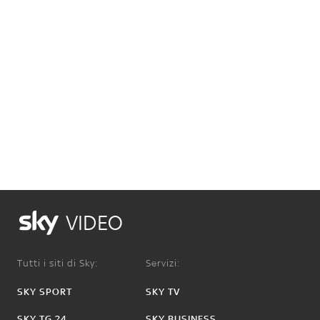
VIDEO
Tutti i siti di Sky:
Servizi:
SKY SPORT
SKY TV
SKY TG 24
SKY BUSINESS