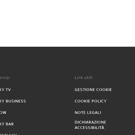
rvizi:
Link utili:
KY TV
GESTIONE COOKIE
KY BUSINESS
COOKIE POLICY
OW
NOTE LEGALI
DICHIARAZIONE
KY BAR
ACCESSIBILITÀ