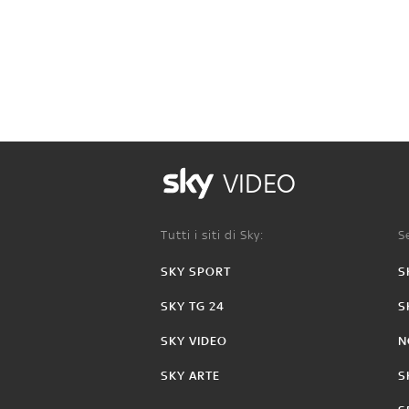
VIDEO
Tutti i siti di Sky:
Se
SKY SPORT
S
SKY TG 24
S
SKY VIDEO
N
SKY ARTE
S