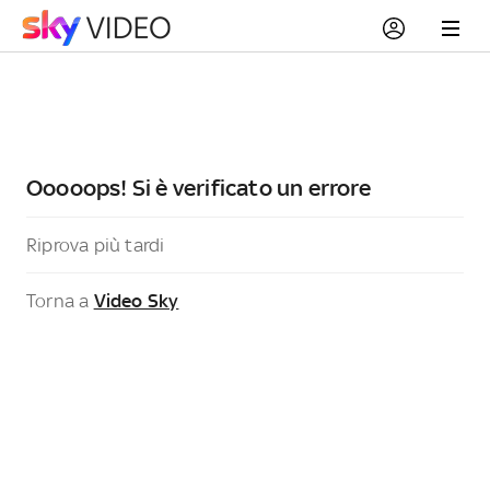
Ooooops! Si è verificato un errore
Riprova più tardi
Torna a
Video Sky