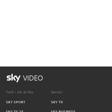
VIDEO
Tutti i siti di Sky:
Servizi:
SKY SPORT
SKY TV
SKY TG 24
SKY BUSINESS