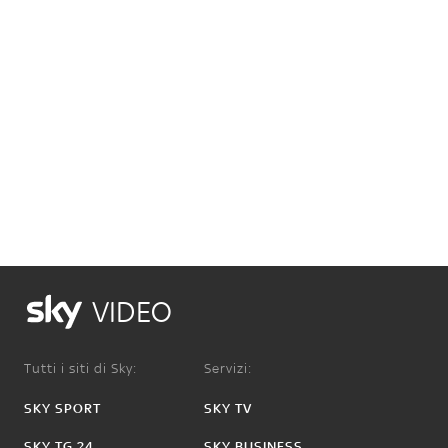
VIDEO
Tutti i siti di Sky:
Servizi:
SKY SPORT
SKY TV
SKY TG 24
SKY BUSINESS