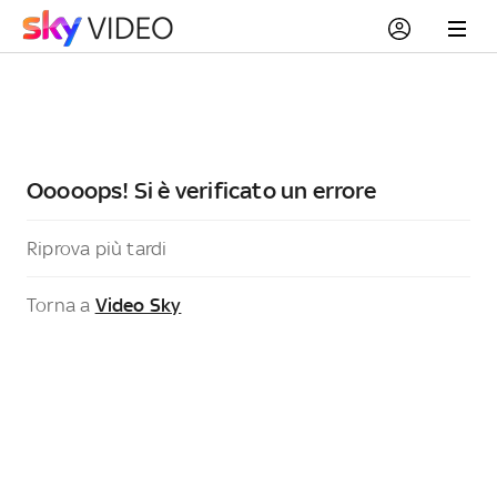
Ooooops! Si è verificato un errore
Riprova più tardi
Torna a
Video Sky