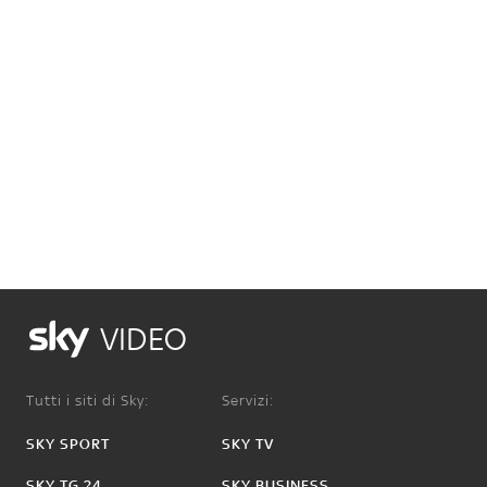
VIDEO
Tutti i siti di Sky:
Servizi:
SKY SPORT
SKY TV
SKY TG 24
SKY BUSINESS