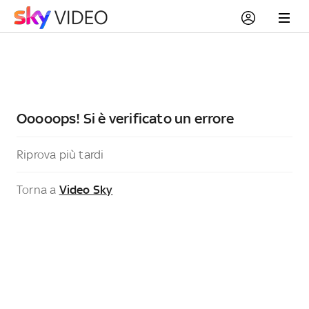
Ooooops! Si è verificato un errore
Riprova più tardi
Torna a
Video Sky