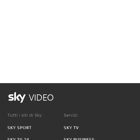
VIDEO
Tutti i siti di Sky:
Servizi:
SKY SPORT
SKY TV
SKY TG 24
SKY BUSINESS