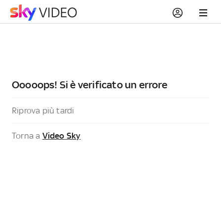
Ooooops! Si è verificato un errore
Riprova più tardi
Torna a
Video Sky