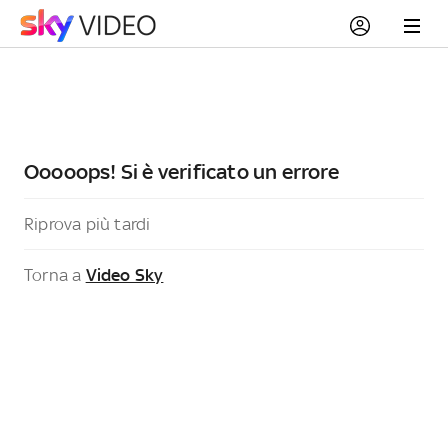
Ooooops! Si è verificato un errore
Riprova più tardi
Torna a
Video Sky