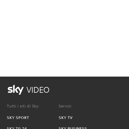
VIDEO
Tutti i siti di Sky:
Servizi:
SKY SPORT
SKY TV
SKY TG 24
SKY BUSINESS