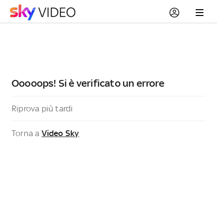
Ooooops! Si è verificato un errore
Riprova più tardi
Torna a
Video Sky