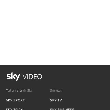
VIDEO
Tutti i siti di Sky:
Servizi:
SKY SPORT
SKY TV
SKY TG 24
SKY BUSINESS