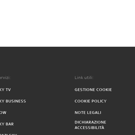
rvizi:
Link utili:
KY TV
GESTIONE COOKIE
KY BUSINESS
COOKIE POLICY
OW
NOTE LEGALI
DICHIARAZIONE
KY BAR
ACCESSIBILITÀ