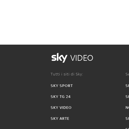
VIDEO
Tutti i siti di Sky:
Se
SKY SPORT
S
SKY TG 24
S
SKY VIDEO
N
SKY ARTE
S