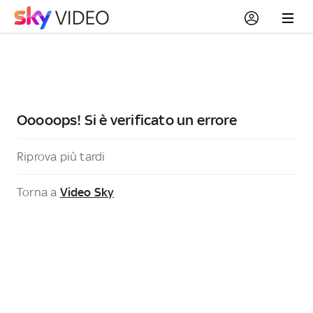
Ooooops! Si è verificato un errore
Riprova più tardi
Torna a
Video Sky