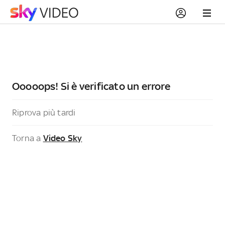
Ooooops! Si è verificato un errore
Riprova più tardi
Torna a
Video Sky