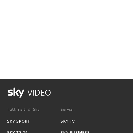
VIDEO
Tutti i siti di Sky:
Servizi:
SKY SPORT
SKY TV
SKY TG 24
SKY BUSINESS