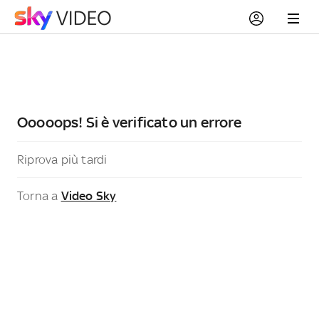
Ooooops! Si è verificato un errore
Riprova più tardi
Torna a
Video Sky