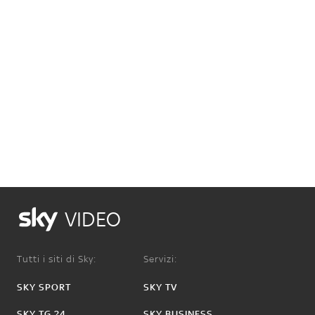
VIDEO
Tutti i siti di Sky:
Servizi:
SKY SPORT
SKY TV
SKY TG 24
SKY BUSINESS