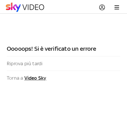
Ooooops! Si è verificato un errore
Riprova più tardi
Torna a
Video Sky