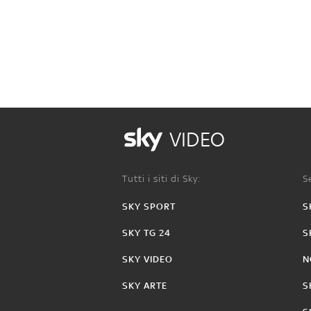
VIDEO
Tutti i siti di Sky:
Se
SKY SPORT
S
SKY TG 24
S
SKY VIDEO
N
SKY ARTE
S