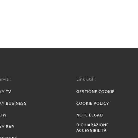
rvizi:
Link utili:
KY TV
GESTIONE COOKIE
KY BUSINESS
COOKIE POLICY
OW
NOTE LEGALI
DICHIARAZIONE
KY BAR
ACCESSIBILITÀ