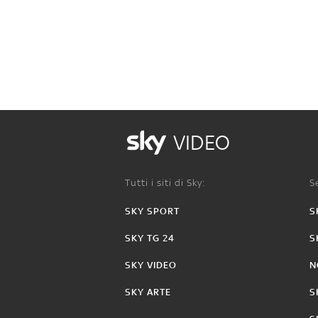
VIDEO
Tutti i siti di Sky:
Se
SKY SPORT
S
SKY TG 24
S
SKY VIDEO
N
SKY ARTE
S