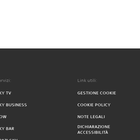
rvizi:
Link utili:
KY TV
GESTIONE COOKIE
KY BUSINESS
COOKIE POLICY
OW
NOTE LEGALI
DICHIARAZIONE
KY BAR
ACCESSIBILITÀ