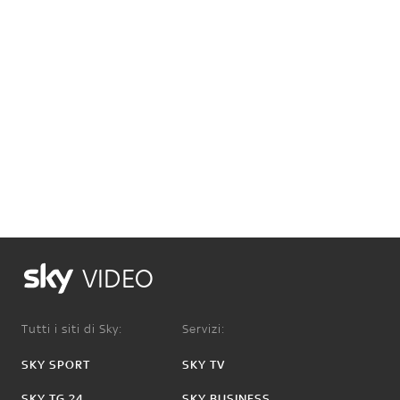
VIDEO
Tutti i siti di Sky:
Servizi:
SKY SPORT
SKY TV
SKY TG 24
SKY BUSINESS