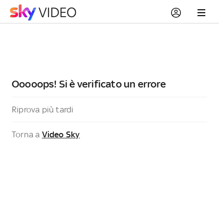
Ooooops! Si è verificato un errore
Riprova più tardi
Torna a
Video Sky