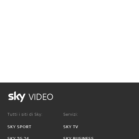
VIDEO
Tutti i siti di Sky:
Servizi:
SKY SPORT
SKY TV
SKY TG 24
SKY BUSINESS