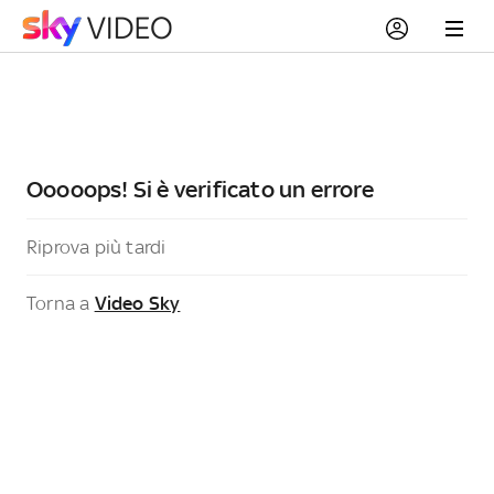
Ooooops! Si è verificato un errore
Riprova più tardi
Torna a
Video Sky