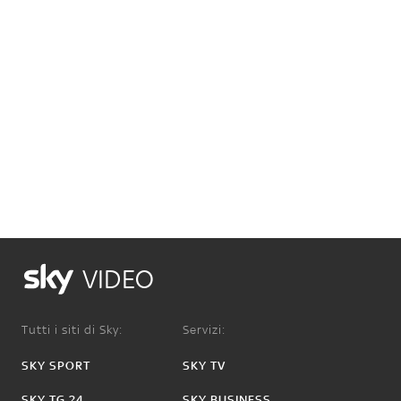
VIDEO
Tutti i siti di Sky:
Servizi:
SKY SPORT
SKY TV
SKY TG 24
SKY BUSINESS