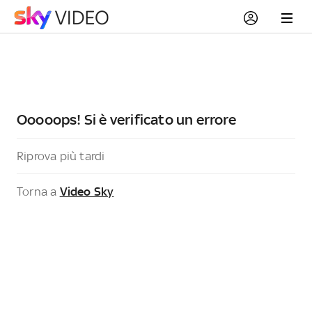
Ooooops! Si è verificato un errore
Riprova più tardi
Torna a
Video Sky