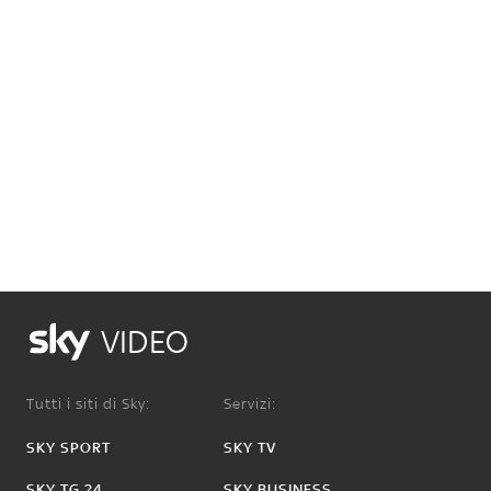
VIDEO
Tutti i siti di Sky:
Servizi:
SKY SPORT
SKY TV
SKY TG 24
SKY BUSINESS