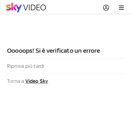
Ooooops! Si è verificato un errore
Riprova più tardi
Torna a
Video Sky