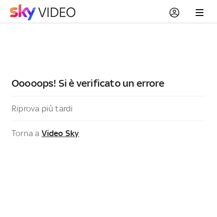
Ooooops! Si è verificato un errore
Riprova più tardi
Torna a
Video Sky