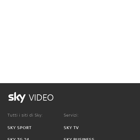
VIDEO
Tutti i siti di Sky:
Servizi:
SKY SPORT
SKY TV
SKY TG 24
SKY BUSINESS