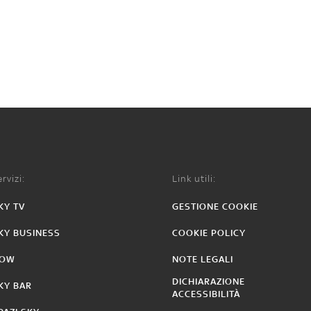
rvizi:
Link utili:
KY TV
GESTIONE COOKIE
KY BUSINESS
COOKIE POLICY
OW
NOTE LEGALI
DICHIARAZIONE
KY BAR
ACCESSIBILITÀ