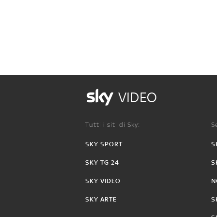
VIDEO
Tutti i siti di Sky:
Se
SKY SPORT
S
SKY TG 24
S
SKY VIDEO
N
SKY ARTE
S