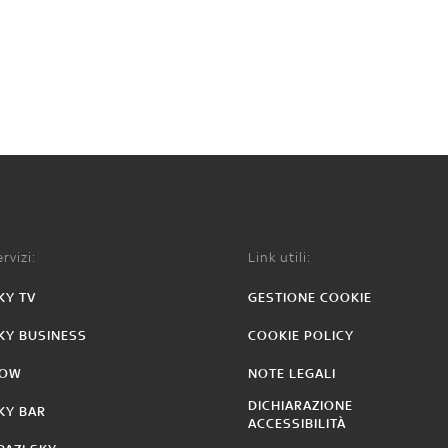
rvizi:
Link utili:
KY TV
GESTIONE COOKIE
KY BUSINESS
COOKIE POLICY
OW
NOTE LEGALI
DICHIARAZIONE
KY BAR
ACCESSIBILITÀ