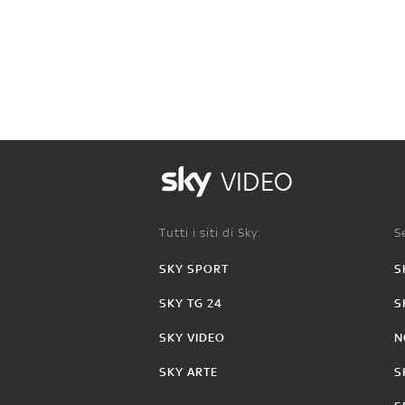
VIDEO
Tutti i siti di Sky:
Se
SKY SPORT
S
SKY TG 24
S
SKY VIDEO
N
SKY ARTE
S