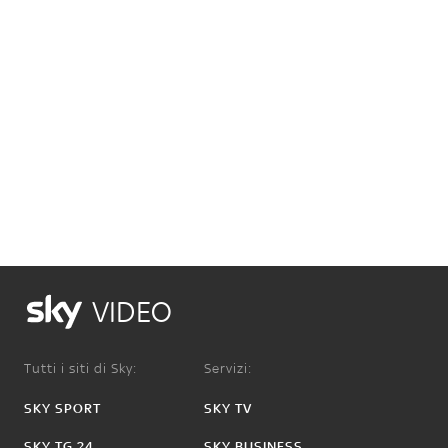
VIDEO
Tutti i siti di Sky:
Servizi:
SKY SPORT
SKY TV
SKY TG 24
SKY BUSINESS