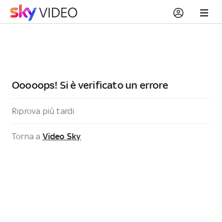
Ooooops! Si è verificato un errore
Riprova più tardi
Torna a
Video Sky