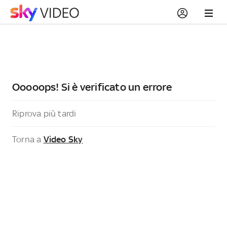
Ooooops! Si è verificato un errore
Riprova più tardi
Torna a
Video Sky