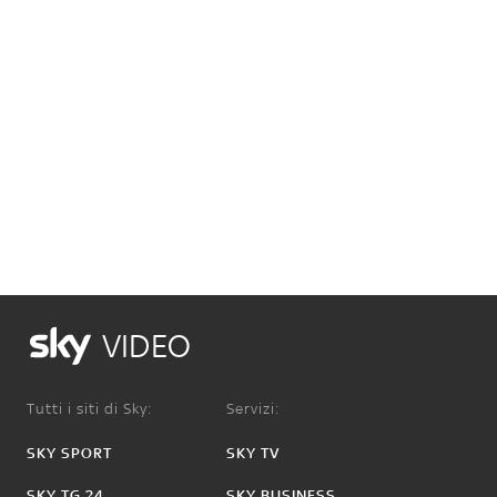
VIDEO
Tutti i siti di Sky:
Servizi:
SKY SPORT
SKY TV
SKY TG 24
SKY BUSINESS