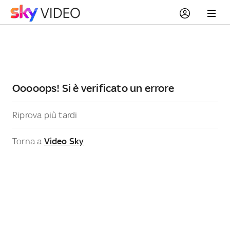
Ooooops! Si è verificato un errore
Riprova più tardi
Torna a
Video Sky