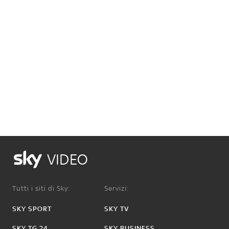
VIDEO
Tutti i siti di Sky:
Servizi:
SKY SPORT
SKY TV
SKY TG 24
SKY BUSINESS