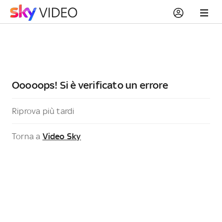
Ooooops! Si è verificato un errore
Riprova più tardi
Torna a
Video Sky