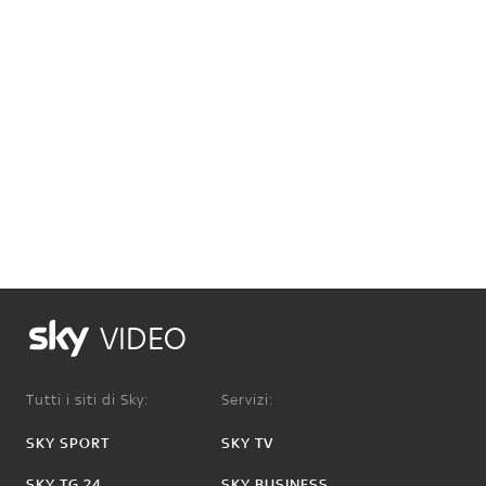
VIDEO
Tutti i siti di Sky:
Servizi:
SKY SPORT
SKY TV
SKY TG 24
SKY BUSINESS