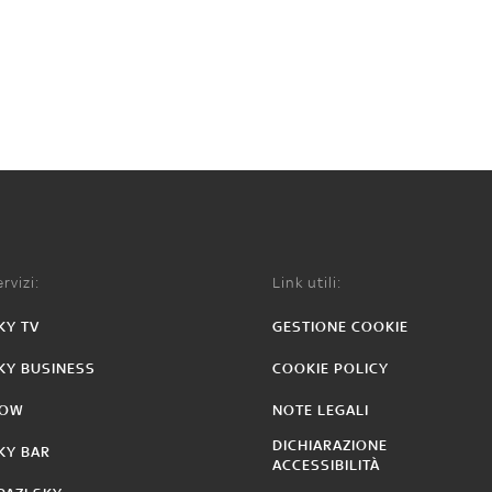
rvizi:
Link utili:
KY TV
GESTIONE COOKIE
KY BUSINESS
COOKIE POLICY
OW
NOTE LEGALI
DICHIARAZIONE
KY BAR
ACCESSIBILITÀ