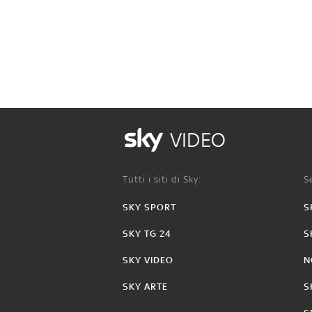
VIDEO
Tutti i siti di Sky:
Se
SKY SPORT
S
SKY TG 24
S
SKY VIDEO
N
SKY ARTE
S