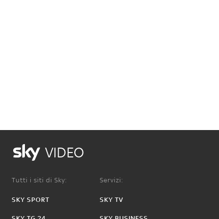
VIDEO
Tutti i siti di Sky:
Servizi:
SKY SPORT
SKY TV
SKY TG 24
SKY BUSINESS