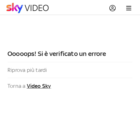
Ooooops! Si è verificato un errore
Riprova più tardi
Torna a
Video Sky