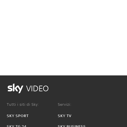
VIDEO
Tutti i siti di Sky:
Servizi:
SKY SPORT
SKY TV
SKY TG 24
SKY BUSINESS