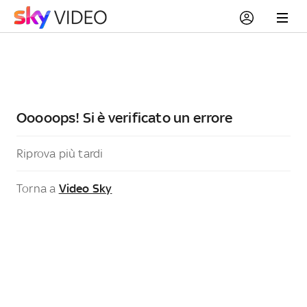
Ooooops! Si è verificato un errore
Riprova più tardi
Torna a
Video Sky