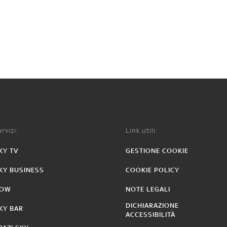
rvizi:
Link utili:
KY TV
GESTIONE COOKIE
KY BUSINESS
COOKIE POLICY
OW
NOTE LEGALI
DICHIARAZIONE
KY BAR
ACCESSIBILITÀ