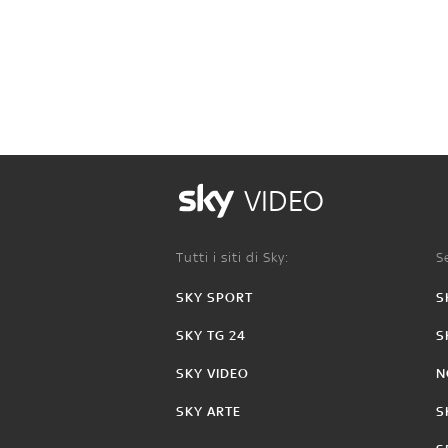
VIDEO
Tutti i siti di Sky:
Se
SKY SPORT
S
SKY TG 24
S
SKY VIDEO
N
SKY ARTE
S