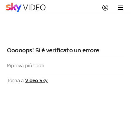
Ooooops! Si è verificato un errore
Riprova più tardi
Torna a
Video Sky