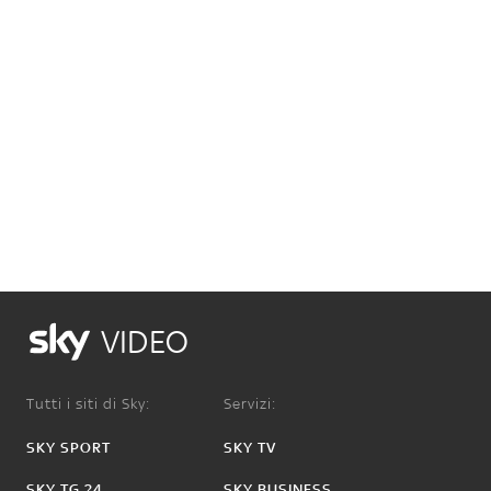
VIDEO
Tutti i siti di Sky:
Servizi:
SKY SPORT
SKY TV
SKY TG 24
SKY BUSINESS