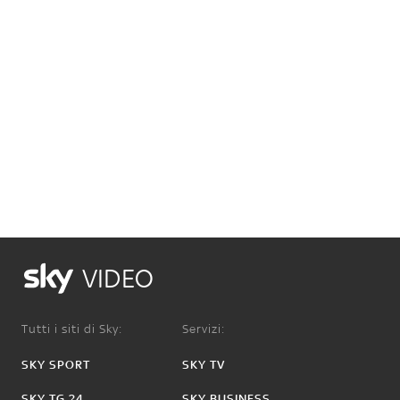
VIDEO
Tutti i siti di Sky:
Servizi:
SKY SPORT
SKY TV
SKY TG 24
SKY BUSINESS