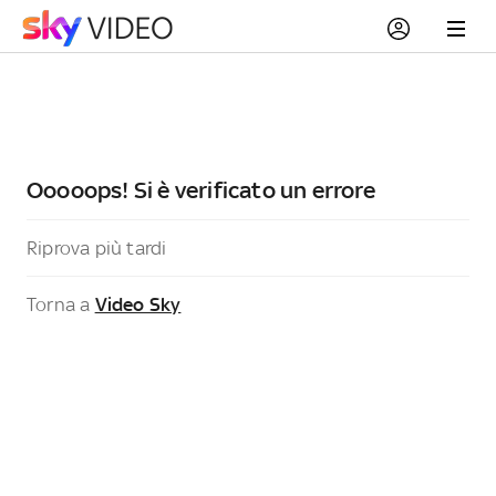
Ooooops! Si è verificato un errore
Riprova più tardi
Torna a
Video Sky