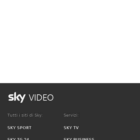
VIDEO
Tutti i siti di Sky:
Servizi:
SKY SPORT
SKY TV
SKY TG 24
SKY BUSINESS