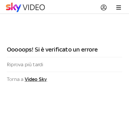
Ooooops! Si è verificato un errore
Riprova più tardi
Torna a
Video Sky