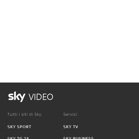
VIDEO
Tutti i siti di Sky:
Servizi:
SKY SPORT
SKY TV
SKY TG 24
SKY BUSINESS