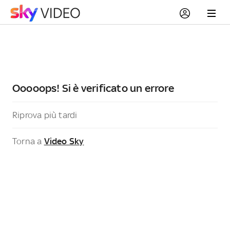
Ooooops! Si è verificato un errore
Riprova più tardi
Torna a
Video Sky