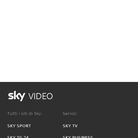
VIDEO
Tutti i siti di Sky:
Servizi:
SKY SPORT
SKY TV
SKY TG 24
SKY BUSINESS