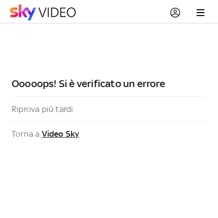
Ooooops! Si è verificato un errore
Riprova più tardi
Torna a
Video Sky