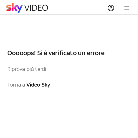
Ooooops! Si è verificato un errore
Riprova più tardi
Torna a
Video Sky