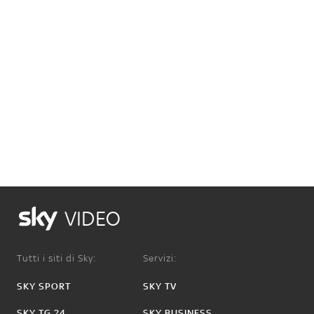
VIDEO
Tutti i siti di Sky:
Servizi:
SKY SPORT
SKY TV
SKY TG 24
SKY BUSINESS