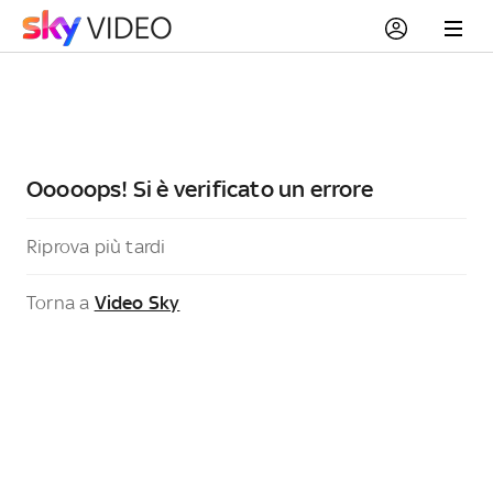
Ooooops! Si è verificato un errore
Riprova più tardi
Torna a
Video Sky