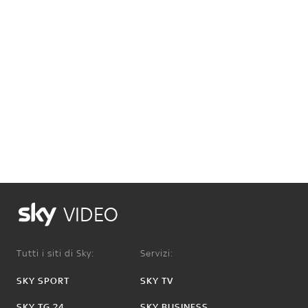
VIDEO
Tutti i siti di Sky:
Servizi:
SKY SPORT
SKY TV
SKY TG 24
SKY BUSINESS